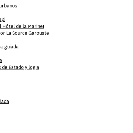
 urbanos
api
l Hôtel de la Marine!
por La Source Garouste
ta guiada
e
 de Estado y logia
uiada