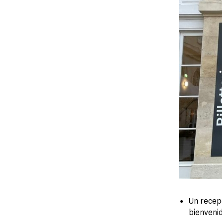
Un recepc
bienvenid