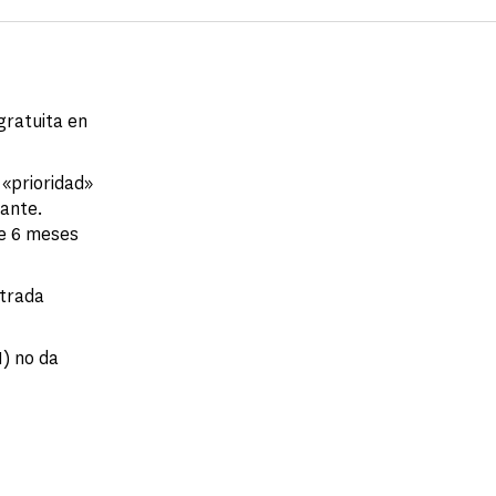
gratuita en
 «prioridad»
ñante.
de 6 meses
ntrada
) no da