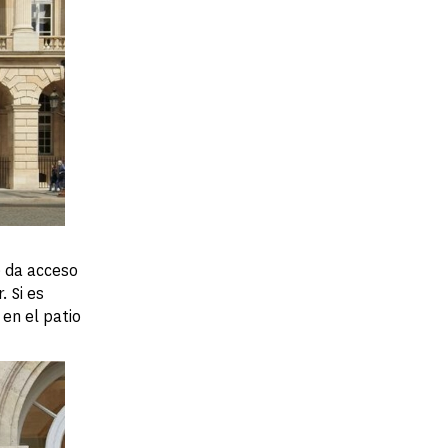
e da acceso
. Si es
en el patio