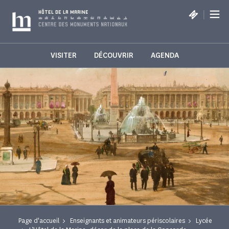
Panneau de gestion des cookies
|
HÔTEL DE LA MARINE
VISITER
DÉCOUVRIR
AGENDA
Page d'accueil
Enseignants et animateurs périscolaires
Lycée