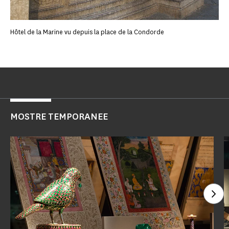
Hôtel de la Marine vu depuis la place de la Condorde
MOSTRE TEMPORANEE
Gua