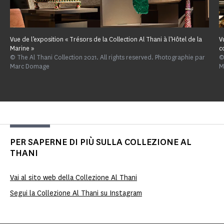
Vue de l’exposition « Trésors de la Collection Al Thani à l’Hôtel de la
V
Marine »
c
© The Al Thani Collection 2021. All rights reserved. Photographie par
©
Marc Domage
M
PER SAPERNE DI PIÙ SULLA COLLEZIONE AL
THANI
Vai al sito web della Collezione Al Thani
Segui la Collezione Al Thani su Instagram