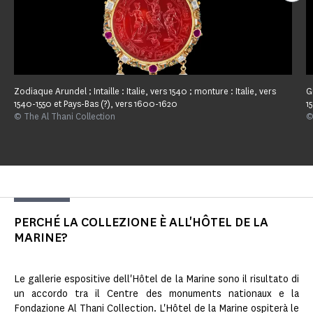
Zodiaque Arundel ; Intaille : Italie, vers 1540 ; monture : Italie, vers
G
1540-1550 et Pays-Bas (?), vers 1600-1620
1
© The Al Thani Collection
©
PERCHÉ LA COLLEZIONE È ALL'HÔTEL DE LA
MARINE?
Le gallerie espositive dell'Hôtel de la Marine sono il risultato di
un accordo tra il Centre des monuments nationaux e la
Fondazione Al Thani Collection. L'Hôtel de la Marine ospiterà le