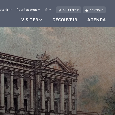
utenir
Pour les pros
fr
BILLETTERIE
BOUTIQUE
VISITER
DÉCOUVRIR
AGENDA