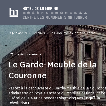
Panneau de gestion des cookies
HÔTEL DE LA MARINE
Page d'accueil
Découvrir
Le Garde-Meuble de la Couronne
Dossier | 5 contenus
Le Garde-Meuble de la
Couronne
Partez à la découverte du Garde-Meuble de la Couronn
administration royale ancêtre du Mobilier national héb
l’Hôtel de la Marine pendant vingt-cinq ans jusqu’à la
Révolution !