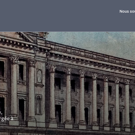
Nous so
e,
ergée à