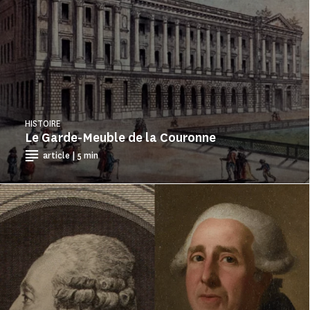
HISTOIRE
Le Garde-Meuble de la Couronne
article | 5 min