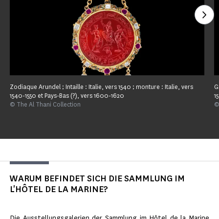
Seh
Zodiaque Arundel ; Intaille : Italie, vers 1540 ; monture : Italie, vers
G
1540-1550 et Pays-Bas (?), vers 1600-1620
1
© The Al Thani Collection
©
WARUM BEFINDET SICH DIE SAMMLUNG IM
L'HÔTEL DE LA MARINE?
Die Ausstellungsgalerien der Sammlung im Hôtel de la Marine