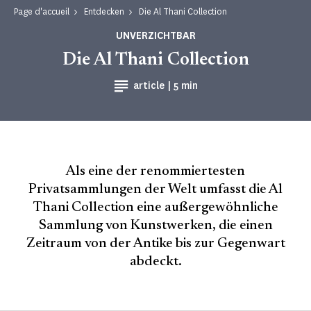
Page d'accueil
Entdecken
Die Al Thani Collection
UNVERZICHTBAR
Die Al Thani Collection
Lesezeit
article |
5 min
Als eine der renommiertesten
Privatsammlungen der Welt umfasst die Al
Thani Collection eine außergewöhnliche
Sammlung von Kunstwerken, die einen
Zeitraum von der Antike bis zur Gegenwart
abdeckt.