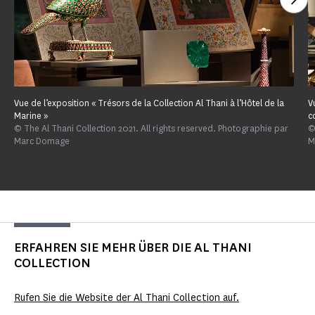
Vue de l’exposition « Trésors de la Collection Al Thani à l’Hôtel de la
V
Marine »
c
© The Al Thani Collection 2021. All rights reserved. Photographie par
©
Marc Domage
M
ERFAHREN SIE MEHR ÜBER DIE AL THANI
COLLECTION
Rufen Sie die Website der Al Thani Collection auf.