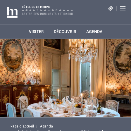
Panneau de gestion des cookies
|
HÔTEL DE LA MARINE
VISITER
DÉCOUVRIR
AGENDA
Page d'accueil
Agenda