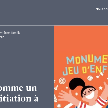
Nous so
ités en famille
elle
 Comme un
itiation à