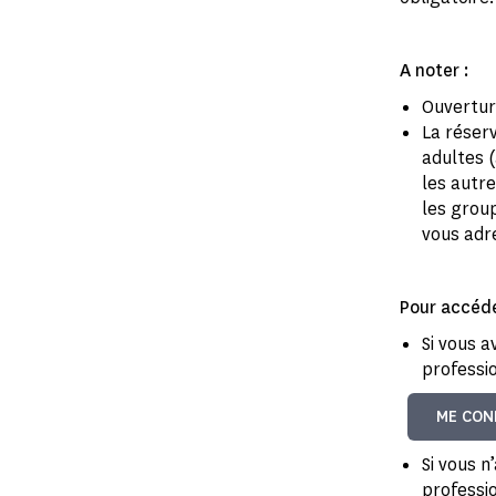
A noter :
Ouverture
La réserv
adultes (
les autre
les group
vous adr
Pour accéde
Si vous a
professi
ME CON
Si vous n
professi