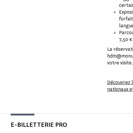
certa
Exposi
forfai
langu
Parcou
7,50 €
La réservat
hdm@monume
votre visite.
Découvrez l
nationaux et
E-BILLETTERIE PRO