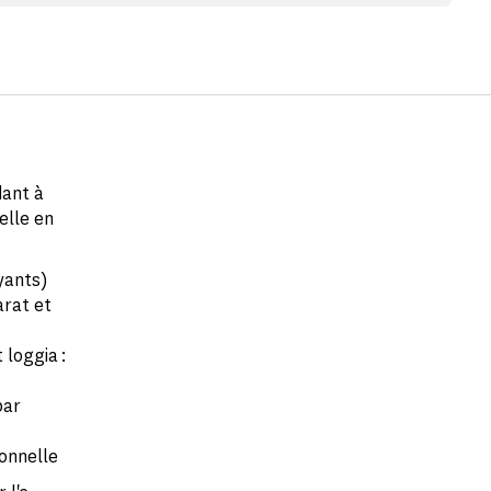
dant à
elle en
yants)
rat et
 loggia :
par
ionnelle