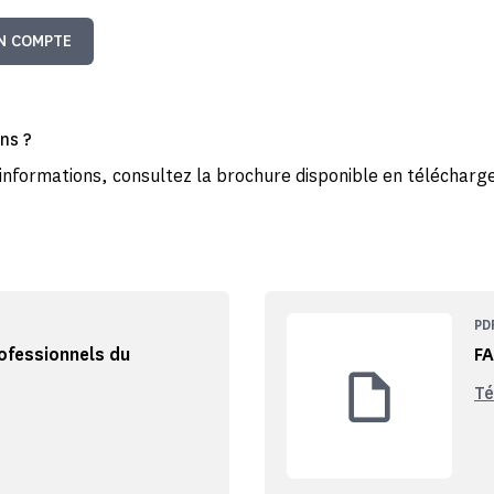
N COMPTE
ns ?
'informations, consultez la brochure disponible en télécharg
PD
rofessionnels du
FA
Té