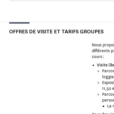
OFFRES DE VISITE ET TARIFS GROUPES
Nous prop
différents 
cours :
Visite li
Parcou
loggia
Exposi
11,50
Parcou
pers
La 