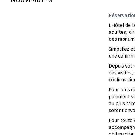
Réservatio
L'Hôtel de 
adultes,
di
des monume
Simplifiez e
une confirm
Depuis votr
des visites,
confirmatio
Pour plus de
paiement vos
au plus tard
seront envo
Pour toute v
accompagné
obligatoire.