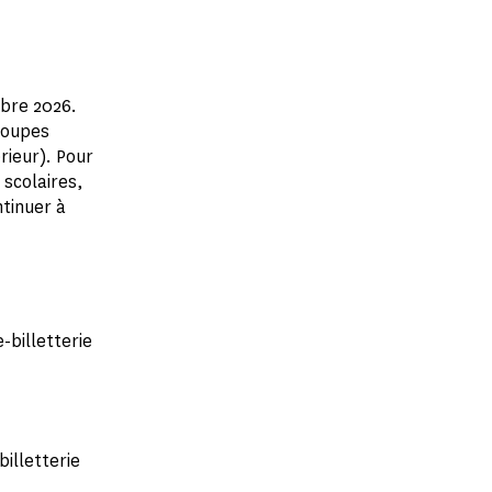
obre 2026.
groupes
rieur). Pour
 scolaires,
ntinuer à
-billetterie
illetterie