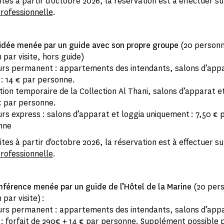
ites à partir d'octobre 2026, la réservation est à effectuer su
professionnelle
.
uidée menée par un guide avec son propre groupe
(20 person
par visite, hors guide)
rs permanent : appartements des intendants, salons d’appa
 : 14 € par personne.
tion temporaire de la Collection Al Thani, salons d’apparat et
€ par personne.
rs express : salons d’apparat et loggia uniquement : 7,50 € 
nne
ites à partir d'octobre 2026, la réservation est à effectuer su
professionnelle
.
onférence menée par un guide de l’Hôtel de la Marine
(20 per
par visite) :
rs permanent : appartements des intendants, salons d’appa
 : forfait de 290€ + 14 € par personne. Supplément possible 