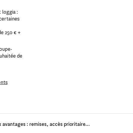
 loggia :
certaines
de 250 € +
roupe-
uhaitée de
ents
 avantages : remises, accès prioritaire...