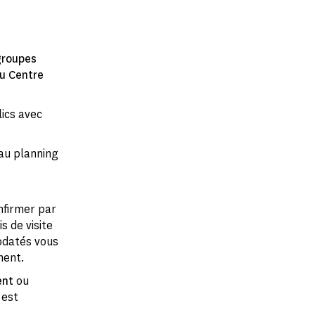
groupes
u Centre
lics avec
au planning
nfirmer par
s de visite
rodatés vous
ment.
dent
ou
 est