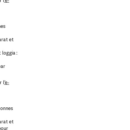
r l
'e-
nes
rat et
 loggia :
par
r l
'e-
sonnes
rat et
pour