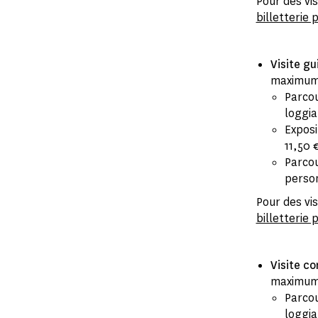
Pour des vis
billetterie 
Visite g
maximum 
Parcou
loggia
Exposi
11,50 
Parcou
perso
Pour des vis
billetterie 
Visite c
maximum 
Parcou
loggia