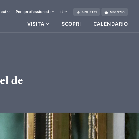
eci
Per i professionisti
it
BIGLIETTI
NEGOZIO
VISITA
SCOPRI
CALENDARIO
tura
el de