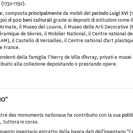
 (1732-1792).
one, composta
principalmente
da mobili del
periodo Luigi XVI
(
più di
500 beni culturali
grazie ai depositi di istituzioni come i
 Armate, il Museo del Louvre, il Museo delle Arti Decorative (
éramique de Sèvres, il Mobilier National, il Centre national de
M), il Castello di Versailles, il Centre national d'art plastiq
e France.
endenti della famiglia Thierry de Ville d'Avray, privati e musei 
ibuito alla collezione depositando o prestando opere.
IO"
ntre des monuments nationaux ha contribuito con la sua
polit
, tuttora in corso.
questo inventario estratto dalla
banca dati dell'inventario "Co