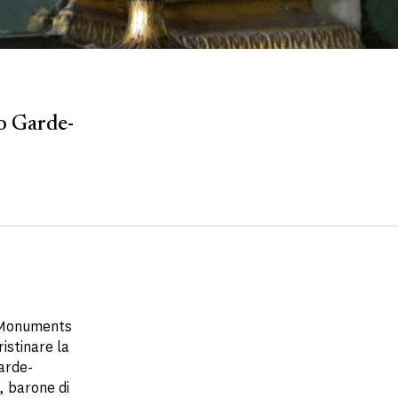
co Garde-
s Monuments
ristinare la
Garde-
, barone di