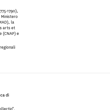
1775-1790),
l Ministero
MAD), la
s arts et
ue (CNAP) e
regionali
ica di
llectio",