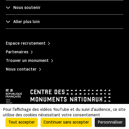
Nous soutenir
Aller plus loin
Espace recrutement
Partenaires
Trouver un monument
Nous contacter
Pour l’affichage des vidéos YouTube et du suivi d'audience, ce site
utilise des cookies nécessitant votre consentement
Mentions légales
|
Politique de confidentialité
|
Informations légales et administratives
|
Accessibilité
|
Plan du site
Tout accepter
Continuer sans accepter
Personnaliser